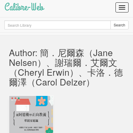
Calibre-Web
Toggl
Navig
Search
Search
Author: 簡．尼爾森（Jane
Nelsen）、謝瑞爾．艾爾文
（Cheryl Erwin）、卡洛．德
爾澤（Carol Delzer）