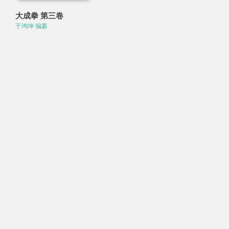
大成拳 第三卷
于鸿坤 编纂