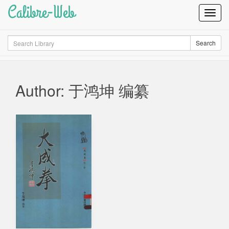
Calibre-Web
Toggl
Navig
Search
Search
Author: 于鸿坤 编纂