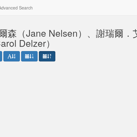
dvanced Search
．尼爾森（Jane Nelsen）、謝瑞爾．
ol Delzer）