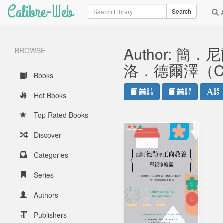
Calibre-Web
Search
Search
A
Author: 簡
BROWSE
洛．德爾澤（Car
Books
Hot Books
Top Rated Books
Discover
Categories
Series
Authors
Publishers