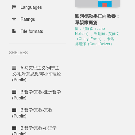
Languages
跟阿德勒學正向教養：
Ratings
單親家庭篇
簡．尼爾森（Jane
File formats
Nelsen）、謝瑞爾．艾爾文
（Cheryl Erwin）、卡洛．
德爾澤（Carol Delzer）
SHELVES
A 马克思主义/列宁主
义/毛泽东思想/邓小平理论
(Public)
B 哲学/宗教-亚洲哲学
(Public)
B 哲学/宗教-宗教
(Public)
B 哲学/宗教-心理学
(Public)