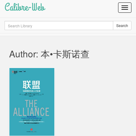
Calibre-Web
Toggl
Navig
Search
Search
Author: 本•卡斯诺查