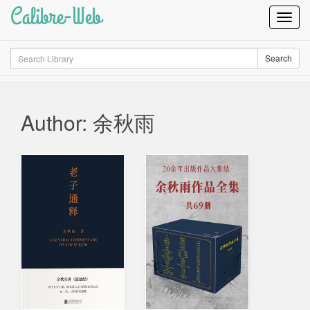
Calibre-Web
Toggl
Navig
Search
Search
Author: 余秋雨