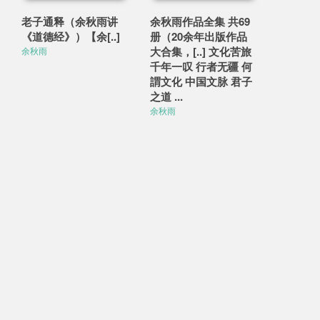
老子通释（余秋雨讲
余秋雨作品全集 共69
《道德经》）【余[..]
册（20余年出版作品
大合集，[..] 文化苦旅
余秋雨
千年一叹 行者无疆 何
謂文化 中国文脉 君子
之道 ...
余秋雨