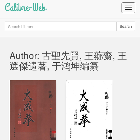
Calibre-Web
Toggl
Navig
Search
Search
Author: 古聖先賢, 王薌齋, 王
選傑遗著, 于鸿坤编纂