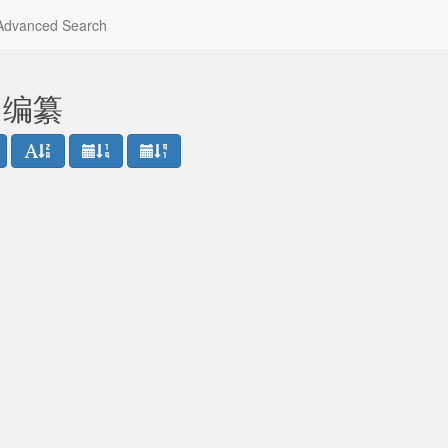
dvanced Search
坤 编纂