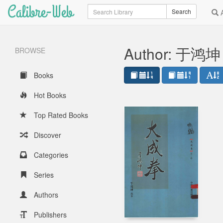
Calibre-Web
Search
Search
A
Author: 于鸿
BROWSE
Books
Hot Books
Top Rated Books
Discover
Categories
Series
Authors
Publishers