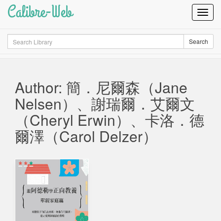
Calibre-Web
Toggl
Navig
Search
Search
Author: 簡．尼爾森（Jane
Nelsen）、謝瑞爾．艾爾文
（Cheryl Erwin）、卡洛．德
爾澤（Carol Delzer）