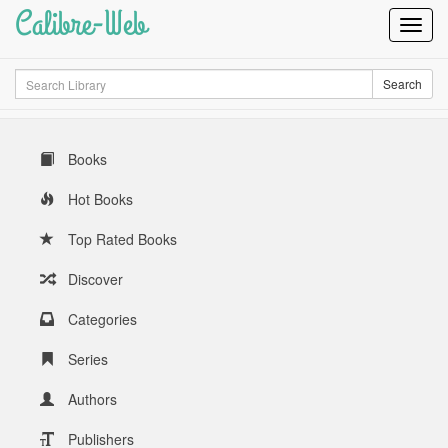
Calibre-Web
Toggl
Navig
Search
Search
Books
Hot Books
Top Rated Books
Discover
Categories
Series
Authors
Publishers