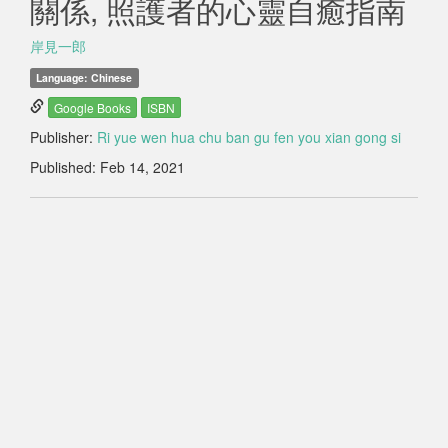
關係, 照護者的心靈自癒指南
岸見一郎
Language: Chinese
Google Books
ISBN
Publisher:
Ri yue wen hua chu ban gu fen you xian gong si
Published: Feb 14, 2021