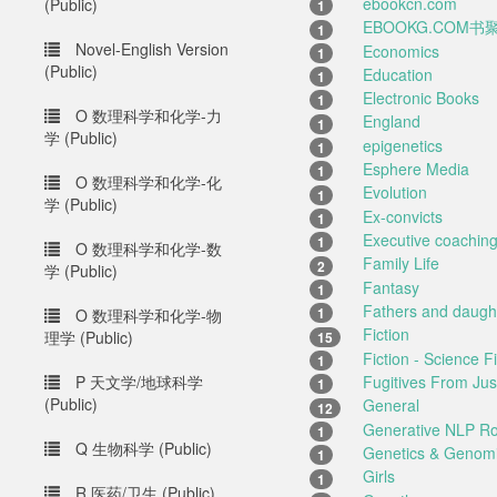
ebookcn.com
(Public)
1
EBOOKG.COM书
1
Novel-English Version
Economics
1
(Public)
Education
1
Electronic Books
1
O 数理科学和化学-力
England
1
学 (Public)
epigenetics
1
Esphere Media
1
O 数理科学和化学-化
Evolution
1
学 (Public)
Ex-convicts
1
Executive coachin
1
O 数理科学和化学-数
Family Life
2
学 (Public)
Fantasy
1
Fathers and daugh
1
O 数理科学和化学-物
Fiction
理学 (Public)
15
Fiction - Science Fi
1
P 天文学/地球科学
Fugitives From Jus
1
(Public)
General
12
Generative NLP Rob
1
Q 生物科学 (Public)
Genetics & Genom
1
Girls
1
R 医药/卫生 (Public)