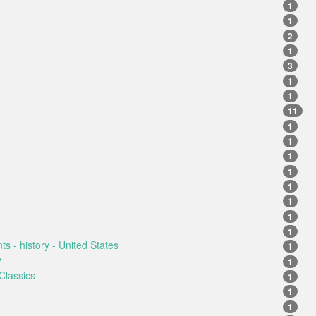
1
1
2
1
3
1
1
11
1
1
1
1
1
1
1
1
ts - history - United States
1
y
1
Classics
1
1
1