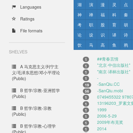
湖
演
漫
灵
点
Languages
神
禅
福
科
秦
Ratings
考
职
股
育
胡
File formats
论
设
识
译
诗
饮
马
高
鱼
鸦
SHELVES
##青春言情
1
*北京·中信出版社*
1
A 马克思主义/列宁主
*南京·译林出版社*
1
义/毛泽东思想/邓小平理论
-
(Public)
1
-SanQiu.CC
19
B 哲学/宗教-亚洲哲学
-SanQiu.mobi
56
(Public)
0749455322 9780
1
13196203_罗素文
1
B 哲学/宗教-宗教
1999
1
(Public)
2006-5-29
1
2009年布克奖
1
B 哲学/宗教-心理学
2014
1
(Public)