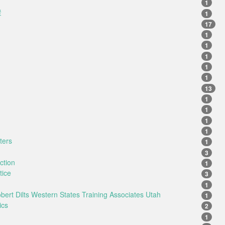
1
聚
1
17
1
1
1
1
1
13
1
g
1
1
1
ters
1
3
ction
1
tice
3
1
ert Dilts Western States Training Associates Utah
1
ics
2
1