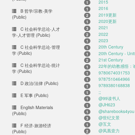
2015
1
2016
1
B 哲学/宗教-美学
2019更新
2
(Public)
2020更新
1
2021
3
C 社会科学总论-人才
2022
2
学-人才管理 (Public)
2023
1
20th Century
C 社会科学总论-管理
1
学 (Public)
20th Century - Uni
1
21st Century
2
C 社会科学总论-统计
22年的幼教感悟：
1
学 (Public)
9780674031753
1
9787510464966
1
D 政治/法律 (Public)
9789380168838
1
;;
1
E 军事 (Public)
@99读书人
1
@JH623
1
English Materials
@sharebooks4you
1
(Public)
@世纪文景
3
@互文
1
F 经济-旅游经济
@凤凰壹力
2
(Public)