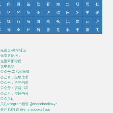
疯
白
百
益
盐
看
知
短
研
硬
社
纪
纳
经
结
绘
统
综
网
罗
美
老
藏
螺
行
装
西
规
视
記
詹
认
许
郦
都
金
长
随
雪
電
非
韦
页
飞
先秦史-共享社区：
先秦史论坛：
克里希那穆提
党史商鉴
公众号:幸福的味道
公众号：坐地读书
公众号：拾光书单
公众号：窃蓝书房
公众号：霞风书舍
公众舆论
关注telegram频道 @sharebooks4you
关注TG频道 @sharebooks4you