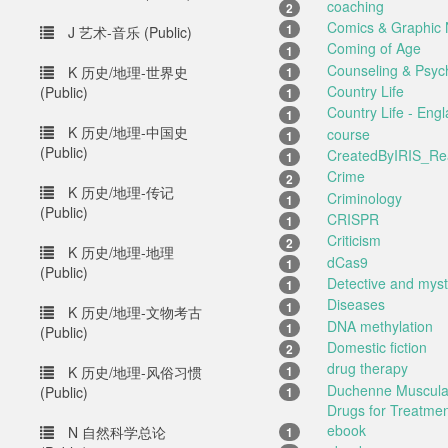
coaching
2
Comics & Graphic 
1
J 艺术-音乐 (Public)
Coming of Age
1
Counseling & Psyc
K 历史/地理-世界史
1
Country Life
(Public)
1
Country Life - Engl
1
K 历史/地理-中国史
course
1
(Public)
CreatedByIRIS_Rea
1
Crime
2
K 历史/地理-传记
Criminology
1
(Public)
CRISPR
1
Criticism
2
K 历史/地理-地理
dCas9
1
(Public)
Detective and myst
1
Diseases
1
K 历史/地理-文物考古
DNA methylation
1
(Public)
Domestic fiction
2
drug therapy
1
K 历史/地理-风俗习惯
Duchenne Muscular
(Public)
1
Drugs for Treatmen
ebook
N 自然科学总论
1