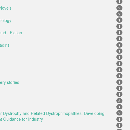
1
Novels
2
2
hology
1
1
and - Fiction
1
1
diris
1
1
1
1
1
1
ery stories
1
1
1
3
1
 Dystrophy and Related Dystrophinopathies: Developing
2
t Guidance for Industry
1
1