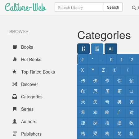
Calibre-Web
Search
Search
A
Categories
BROWSE
Books
All
Hot Books
#
*
-
0
1
2
X
Y
Z
①
《
Top Rated Books
传
佛
作
你
侦
Discover
印
厄
历
厨
口
Categories
天
失
奇
奥
奧
Series
希
幸
幽
广
建
Authors
捷
探
推
提
收
格
梁
梅
梵
植
Publishers