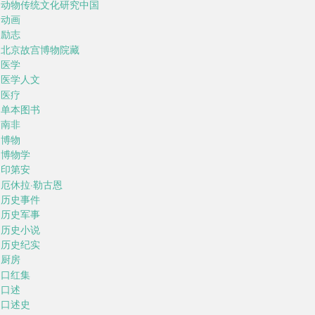
动物传统文化研究中国
动画
励志
北京故宫博物院藏
医学
医学人文
医疗
单本图书
南非
博物
博物学
印第安
厄休拉·勒古恩
历史事件
历史军事
历史小说
历史纪实
厨房
口红集
口述
口述史