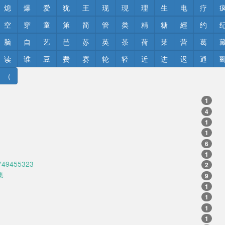
熄
爆
爱
犹
王
现
現
理
生
电
疗
空
穿
童
第
简
管
类
精
糖
經
约
脑
自
艺
芭
苏
英
茶
荷
莱
营
葛
读
谁
豆
费
赛
轮
轻
近
进
迟
通
（
1
4
1
1
6
1
749455323
2
集
9
1
1
1
1