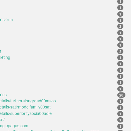
1
1
1
iticism
1
2
1
1
1
g
2
ieting
1
1
1
1
1
1
ries
20
details/furtheralongroad00msco
1
etails/satirmodelfamily00sati
1
details/superioritysocia00adle
1
cn/
1
ooglepages.com
1