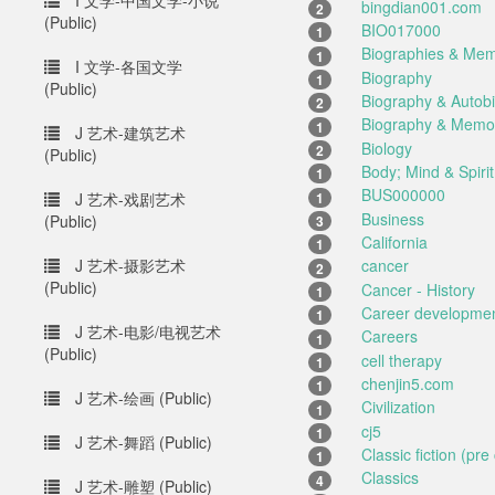
I 文学-中国文学-小说
bingdian001.com
2
(Public)
BIO017000
1
Biographies & Mem
1
I 文学-各国文学
Biography
1
(Public)
Biography & Autob
2
Biography & Memo
1
J 艺术-建筑艺术
Biology
2
(Public)
Body; Mind & Spirit
1
BUS000000
1
J 艺术-戏剧艺术
Business
(Public)
3
California
1
J 艺术-摄影艺术
cancer
2
(Public)
Cancer - History
1
Career developme
1
J 艺术-电影/电视艺术
Careers
1
(Public)
cell therapy
1
chenjin5.com
1
J 艺术-绘画 (Public)
Civilization
1
cj5
1
J 艺术-舞蹈 (Public)
Classic fiction (pre
1
Classics
4
J 艺术-雕塑 (Public)