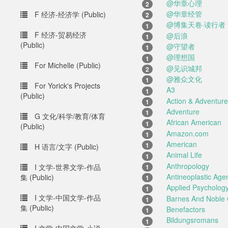
@华章心理
2
@华章经管
F 经济-经济学 (Public)
2
@博集天卷·读行者
1
F 经济-贸易经济
@后浪
1
(Public)
@守望者
1
@理想国
1
For Michelle (Public)
@见识城邦
2
@雅众文化
1
For Yorick's Projects
A3
1
(Public)
Action & Adventure
1
Adventure
1
G 文化/科学/教育/体育
African American
1
(Public)
Amazon.com
1
American
1
H 语言/文字 (Public)
Animal Life
1
Anthropology
I 文学-世界文学-作品
1
Antineoplastic Agen
集 (Public)
1
Applied Psycholog
1
I 文学-中国文学-作品
Barnes And Noble 
1
集 (Public)
Benefactors
1
Bildungsromans
1