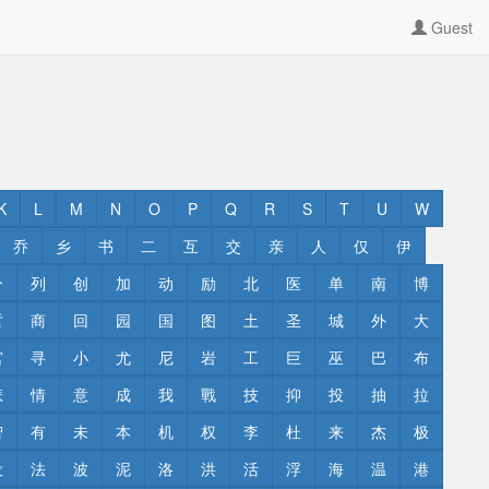
Guest
K
L
M
N
O
P
Q
R
S
T
U
W
乔
乡
书
二
互
交
亲
人
仅
伊
分
列
创
加
动
励
北
医
单
南
博
哲
商
回
园
国
图
土
圣
城
外
大
宫
寻
小
尤
尼
岩
工
巨
巫
巴
布
悲
情
意
成
我
戰
技
抑
投
抽
拉
智
有
未
本
机
权
李
杜
来
杰
极
没
法
波
泥
洛
洪
活
浮
海
温
港