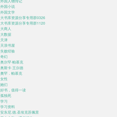
外国人物传记
外国小说
外国文学
大书库资源分享专用群0326
大书库资源分享专用群1120
大商人
大数据
天津
天浪书屋
失败经验
奇幻
奥尔罕·帕慕克
奥斯卡·王尔德
奧罕．帕慕克
女性
她们
好书，值得一读
孤独死
学习
学习资料
安东尼.德.圣埃克苏佩里