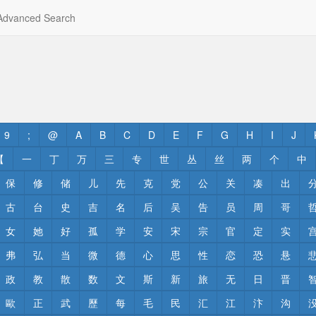
dvanced Search
9
;
@
A
B
C
D
E
F
G
H
I
J
【
一
丁
万
三
专
世
丛
丝
两
个
中
保
修
储
儿
先
克
党
公
关
凑
出
古
台
史
吉
名
后
吴
告
员
周
哥
女
她
好
孤
学
安
宋
宗
官
定
实
弗
弘
当
微
德
心
思
性
恋
恐
悬
政
教
散
数
文
斯
新
旅
无
日
晋
歐
正
武
歷
每
毛
民
汇
江
汴
沟