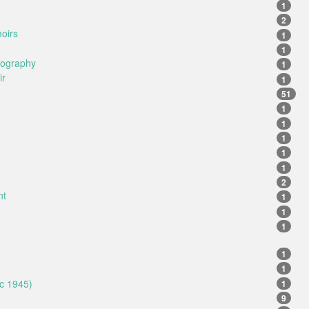
1
2
oirs
1
1
iography
1
ir
1
51
1
1
1
1
1
2
nt
1
1
1
1
1
 c 1945)
1
9