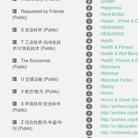
Growth
2
Happiness
2
Requested by Friends
Hard-Boiled
1
(Public)
Harper - Prose & Cr
1
HEA039000
1
S 农业科学 (Public)
HEA050000
1
Health
4
T 工业技术-自动化技
Health & Fitness
1
术/计算机技术 (Public)
Health & Well Bein
1
Health; Fitness & D
The Economist
2
(Public)
Historians
1
Historical
1
U 交通运输 (Public)
Historical Fiction
2
History
5
V 航空/航天 (Public)
Horror
1
Horror & Ghost Sto
1
X 环境科学/安全科学
http://archive.org/
1
(Public)
http://archive.org/d
1
http://archive.org/
1
Z 综合性图书-年鉴/年
http://cn.bbs.pepo.
1
刊 (Public)
http://myboooks.g
1