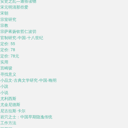
安史之乱—通俗读物
宋元明清那些爱
宋朝
宗室研究
宗教
宗萨蒋扬钦哲仁波切
官制研究-中国-十八世纪
定价: 55
定价: 78
定价: 78元
实用
宫崎骏
寻找意义
小品文-古典文学研究-中国-晚明
小說
小说
尤利西斯
尤金尼德斯
尼古拉斯·卡尔
岩穴之士：中国早期隐逸传统
工作方法