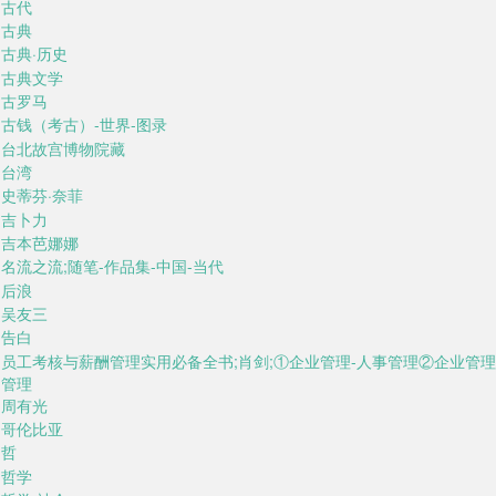
古代
古典
古典·历史
古典文学
古罗马
古钱（考古）-世界-图录
台北故宫博物院藏
台湾
史蒂芬·奈菲
吉卜力
吉本芭娜娜
名流之流;随笔-作品集-中国-当代
后浪
吴友三
告白
员工考核与薪酬管理实用必备全书;肖剑;①企业管理-人事管理②企业管理
管理
周有光
哥伦比亚
哲
哲学