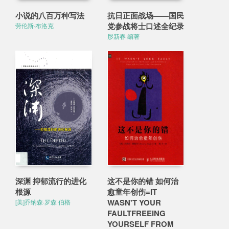
小说的八百万种写法
抗日正面战场——国民
党参战将士口述全纪录
劳伦斯·布洛克
肜新春 编著
深渊 抑郁流行的进化
这不是你的错 如何治
根源
愈童年创伤=IT
WASN'T YOUR
[美]乔纳森·罗森 伯格
FAULTFREEING
YOURSELF FROM