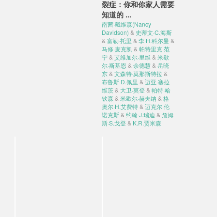
裂症：你和你家人需要
知道的 ...
南茜·戴维森(Nancy
Davidson)
&
史蒂文·C.海斯
&
富勒·托里
&
李·H.科尔曼
&
马修·麦克凯
&
帕特里克·范
宁
&
艾维加尔·里维
&
米歇
尔·斯基恩
&
余德慧
&
岳晓
东
&
文森特·莫那斯特拉
&
布鲁斯·D.佩里
&
迈亚·塞拉
维茨
&
大卫·莫登
&
帕特·哈
钦森
&
米歇尔·赫夫纳
&
格
奥尔·H.艾费特
&
迈克尔·伦
诺克斯
&
约翰·J.瑞迪
&
詹姆
斯·S.戈登
&
K.R.贾米森