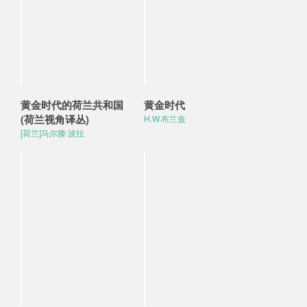
黄金时代的荷兰共和国
黄金时代
(荷兰视角译丛)
H.W.布兰兹
[荷兰]马尔滕·波拉