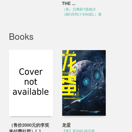
THE ...
（美）贝弗莉?恩格尔
（BEVERLY ENGEL）著
Books
（售价2000元的李笑
龙蛋
来付费社群）[..]
【美】罗伯特·福沃德