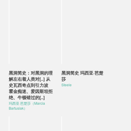
黑洞简史：对黑洞的理
黑洞简史 玛西亚·芭楚
解左右着人类对[..] 从
莎
史瓦西奇点到引力波
Steele
霍金痴迷、爱因斯坦拒
绝、牛顿错过的[..]
玛西亚·芭楚莎（Marcia
Bartusiak）