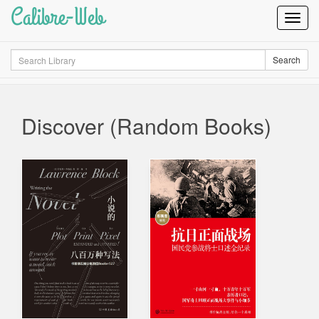
Calibre-Web
Toggl
Navig
Search
Search
Discover (Random Books)