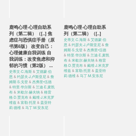
鹿鸣心理·心理自助系
鹿鸣心理·心理自助系
列（第二辑）（[..] 焦
列（第二辑）（[..]
虑症与恐惧症手册（原
史蒂文·C.海斯
&
艾德蒙·伯
恩
&
约瑟夫·J.卢斯亚尼
&
詹
书第6版） 改变自己：
姆斯·S.戈登
&
杰弗里•伍德
心理健康自我训练 自
&
特里·华尔斯
&
兰迪·E.麦凯
我训练：改变焦虑和抑
布
&
米歇尔·赫夫纳
&
格雷
郁的习惯（第2版） ...
格·D.贾克布
&
戴维·J.米克罗
维兹
&
富勒·托里
&
盖亚特
史蒂文·C.海斯
&
艾德蒙·伯
莉·德维
&
马丁·M.安东尼
恩
&
约瑟夫·J.卢斯亚尼
&
詹
姆斯·S.戈登
&
杰弗里•伍德
&
特里·华尔斯
&
兰迪·E.麦凯
布
&
米歇尔·赫夫纳
&
格雷
格·D.贾克布
&
戴维·J.米克罗
维兹
&
富勒·托里
&
盖亚特
莉·德维
&
马丁·M.安东尼