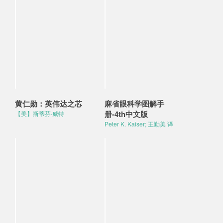
黄仁勋：英伟达之芯
麻省眼科学图解手
册-4th中文版
【美】斯蒂芬·威特
Peter K. Kaiser; 王勤美 译