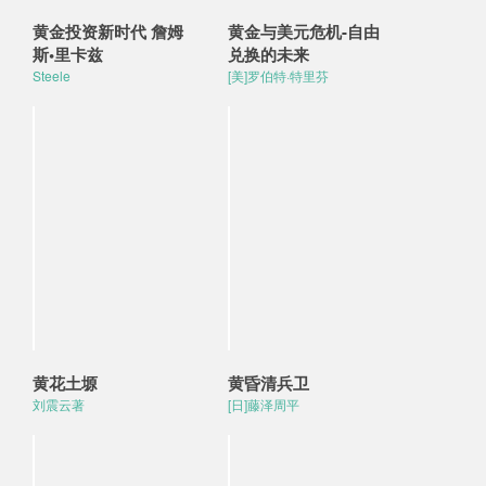
黄金投资新时代 詹姆
黄金与美元危机-自由
斯•里卡兹
兑换的未来
Steele
[美]罗伯特·特里芬
黄花土塬
黄昏清兵卫
刘震云著
[日]藤泽周平