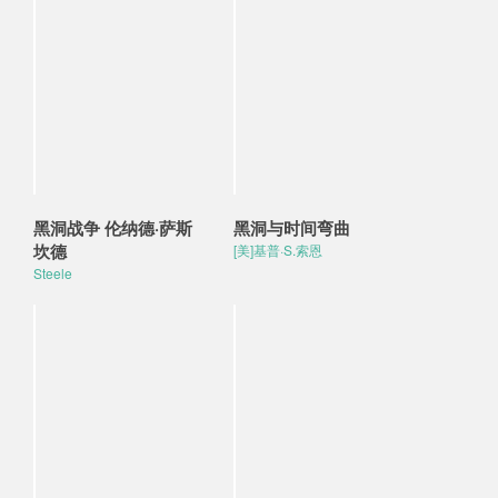
黑洞战争 伦纳德·萨斯
黑洞与时间弯曲
坎德
[美]基普·S.索恩
Steele