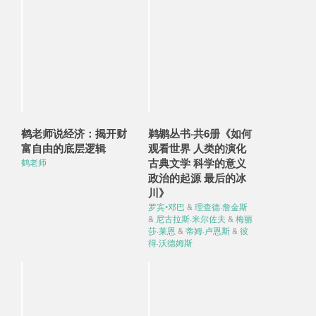
鹤老师说经济：揭开财
鹈鹕丛书·共6册《如何
富自由的底层逻辑
观看世界 人类的演化
古典文学 科学的意义
鹤老师
政治的起源 最后的冰
川》
罗宾•邓巴
&
理查德·詹金斯
&
尼古拉斯·米尔佐夫
&
梅丽
莎·莱恩
&
蒂姆·卢恩斯
&
彼
得·沃德姆斯