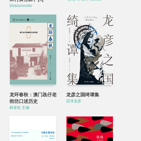
Desconocido
龙环春秋：澳门氹仔老
龙彦之国绮谭集
街坊口述历史
涩泽龙彦
林发钦 主编