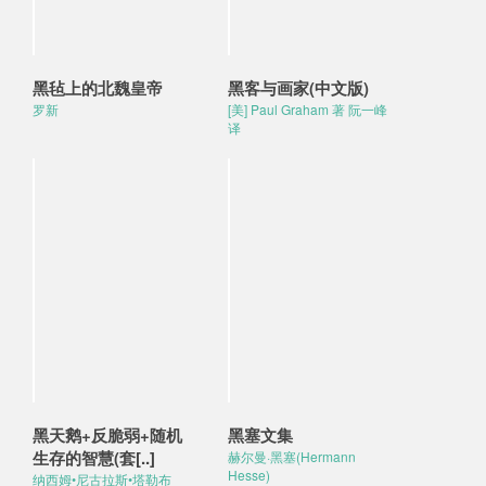
黑毡上的北魏皇帝
黑客与画家(中文版)
罗新
[美] Paul Graham 著 阮一峰
译
黑天鹅+反脆弱+随机
黑塞文集
生存的智慧(套[..]
赫尔曼·黑塞(Hermann
Hesse)
纳西姆•尼古拉斯•塔勒布