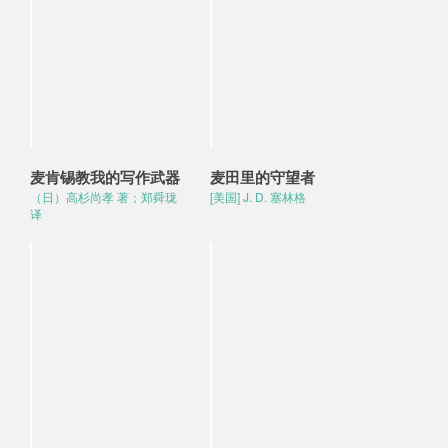
麦肯锡教我的写作武器
麦田里的守望者
（日）高杉尚孝 著；郑舜珑
[美国] J. D. 塞林格
译