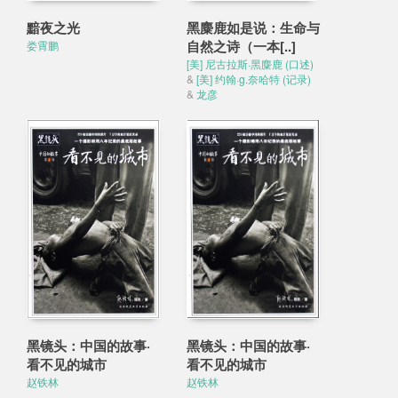
黯夜之光
黑麋鹿如是说：生命与
自然之诗（一本[..]
娄霄鹏
[美] 尼古拉斯·黑麋鹿 (口述)
&
[美] 约翰·g.奈哈特 (记录)
&
龙彦
黑镜头：中国的故事·
黑镜头：中国的故事·
看不见的城市
看不见的城市
赵铁林
赵铁林