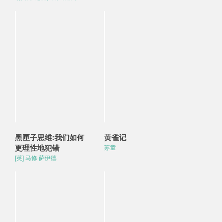
黑匣子思维:我们如何
黄雀记
更理性地犯错
苏童
[英] 马修·萨伊德