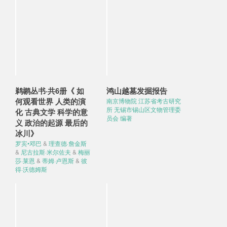
鹈鹕丛书·共6册《 如
鸿山越墓发掘报告
何观看世界 人类的演
南京博物院 江苏省考古研究
所 无锡市锡山区文物管理委
化 古典文学 科学的意
员会 编著
义 政治的起源 最后的
冰川》
罗宾•邓巴
&
理查德·詹金斯
&
尼古拉斯·米尔佐夫
&
梅丽
莎·莱恩
&
蒂姆·卢恩斯
&
彼
得·沃德姆斯