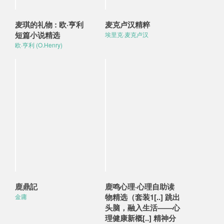
麦琪的礼物 : 欧·亨利
麦克卢汉精粹
短篇小说精选
埃里克·麦克卢汉
欧·亨利 (O.Henry)
鹿鼎記
鹿鸣心理·心理自助读
物精选（套装1[..] 跳出
金庸
头脑，融入生活——心
理健康新概[..] 精神分