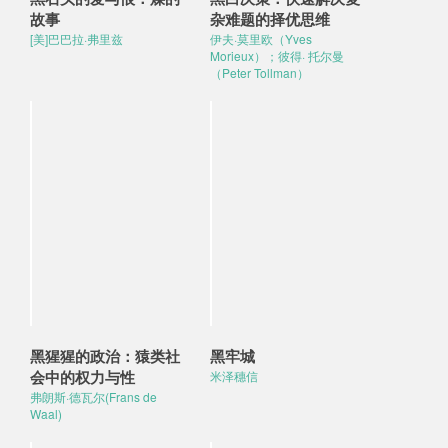
故事
杂难题的择优思维
[美]巴巴拉·弗里兹
伊夫·莫里欧（Yves
Morieux）；彼得· 托尔曼
（Peter Tollman）
黑猩猩的政治：猿类社
黑牢城
会中的权力与性
米泽穗信
弗朗斯·德瓦尔(Frans de
Waal)