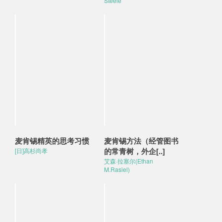
Steele
麦肯锡精英的思考习惯
麦肯锡方法（经管图书
的常青树，外企[..]
[日]高杉尚孝
艾森·拉塞尔(Ethan
M.Rasiel)