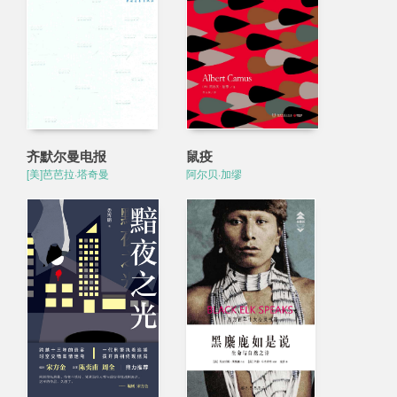
齐默尔曼电报
鼠疫
[美]芭芭拉·塔奇曼
阿尔贝·加缪