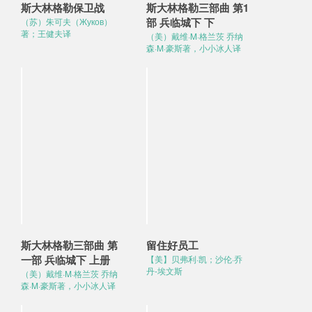
斯大林格勒保卫战
斯大林格勒三部曲 第1
部 兵临城下 下
（苏）朱可夫（Жуков）
著；王健夫译
（美）戴维·M·格兰茨 乔纳
森·M·豪斯著，小小冰人译
斯大林格勒三部曲 第
留住好员工
一部 兵临城下 上册
【美】贝弗利·凯；沙伦·乔
丹-埃文斯
（美）戴维·M·格兰茨 乔纳
森·M·豪斯著，小小冰人译