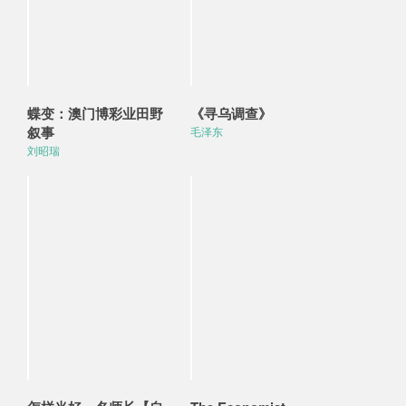
蝶变：澳门博彩业田野
《寻乌调查》
叙事
毛泽东
刘昭瑞