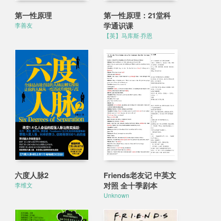
第一性原理
第一性原理：21堂科
学通识课
李善友
【英】马库斯·乔恩
六度人脉2
Friends老友记 中英文
对照 全十季剧本
李维文
Unknown