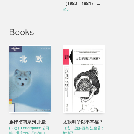
（1982—1984） ...
多人
Books
旅行指南系列 北欧
太聪明所以不幸福？
(（澳）Lonelyplanet公司
（法）让娜·西奥-法金著；
编，北京世纪译鸣翻[..]
梅涛译