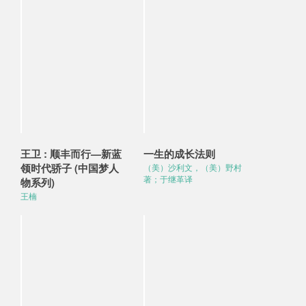
王卫 : 顺丰而行—新蓝
一生的成长法则
领时代骄子 (中国梦人
（美）沙利文，（美）野村
著；于继革译
物系列)
王楠