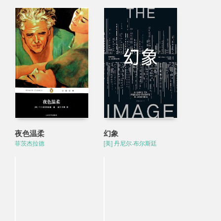
夜色温柔
幻象
菲茨杰拉德
[美] 丹尼尔·布尔斯廷