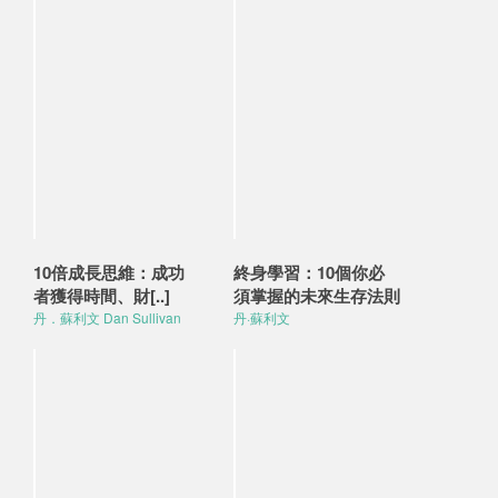
10倍成長思維：成功
終身學習：10個你必
者獲得時間、財[..]
須掌握的未來生存法則
丹．蘇利文 Dan Sullivan
丹·蘇利文