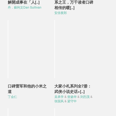
解開成事在「人[..]
系之王，万千读者口碑
相传的暖[..]
丹．蘇利文Dan Sullivan
安倍夜郎
口碑雷军和他的小米之
大家小札系列全7册：
道
武侠小说史话+[..]
丁会仁
吴承学
&
曾扬华
&
刘烈茂
&
张国风
&
梁守中