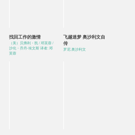
找回工作的激情
飞越迷梦 奥沙利文自
传
（美）贝弗利・凯 / 邓芙蓉 /
沙伦・乔丹-埃文斯 译者: 邓
罗尼.奥沙利文
芙蓉