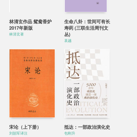
林清玄作品 鸳鸯香炉
生命八卦：世间可有长
2017年新版
寿药 (三联生活周刊文
丛)
林清玄著
袁越
宋论（上下册）
抵达：一部政治演化史
刘韶军译注
包刚升