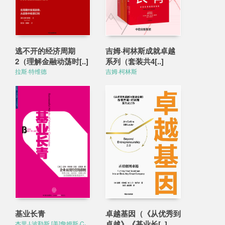
逃不开的经济周期
吉姆·柯林斯成就卓越
2（理解金融动荡时[..]
系列（套装共4[..]
拉斯·特维德
吉姆·柯林斯
基业长青
卓越基因（《从优秀到
卓越》《基业长[..]
杰里·I·波勒斯 [美]詹姆斯·C·