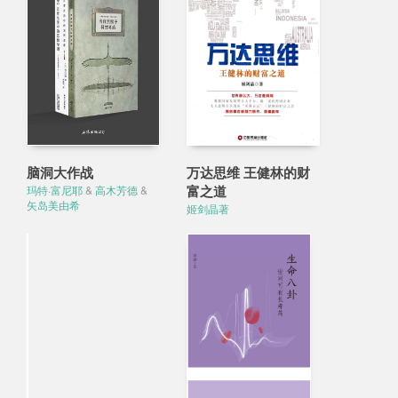
脑洞大作战
万达思维 王健林的财
富之道
玛特·富尼耶
&
高木芳德
&
矢岛美由希
姬剑晶著