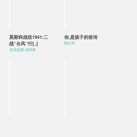
莫斯科战役1941:二
你,是孩子的前传
战“台风”行[..]
陈行甲
尼克拉斯·泽特林
玩耍是最认真的学习
世界绘画经典教程 彼