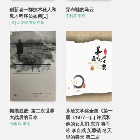
创新者一群技术狂人和
穿布鞋的马云
鬼才程序员如何[..]
王利芬 李翔
[ 美] 沃尔特·艾萨克森
拥抱战败: 第二次世界
茅盾文学奖全集《第一
大战后的日本
届（1977—[..] 许茂和
他的女儿们 东方 将军
约翰 W. 道尔
吟 李自成 芙蓉镇 冬天
里的春天 第二届