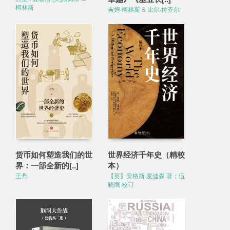
柯林斯
吉姆·柯林斯
&
比尔·拉齐尔
货币如何塑造我们的世
世界经济千年史（精校
界：一部全新的[..]
本）
王丹
【英】安格斯·麦迪森 著；伍
晓鹰 校订