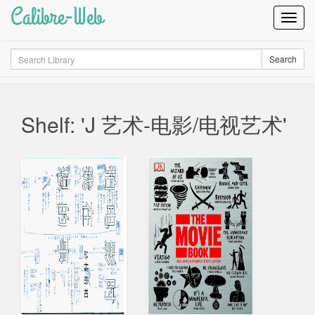
Calibre-Web
Toggl
Navig
Search
Search
Shelf: 'J 艺术-电影/电视艺术'