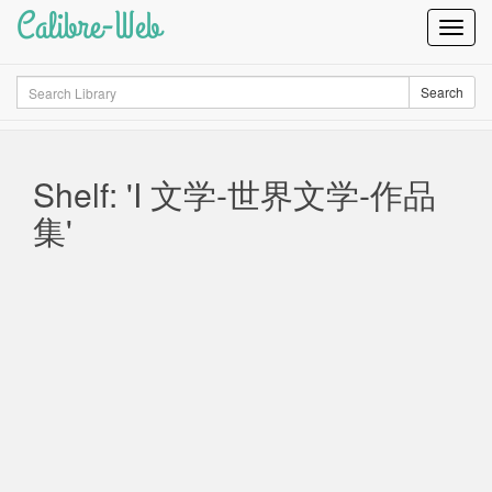
Calibre-Web
Toggl
Navig
Search
Search
Shelf: 'I 文学-世界文学-作品
集'