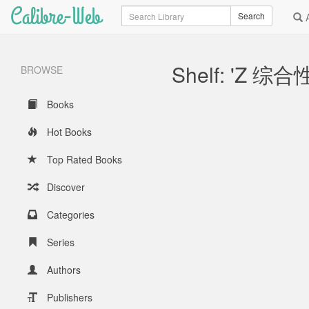
Calibre-Web
Search
Search
A
Shelf: 'Z 
BROWSE
Books
Hot Books
Top Rated Books
Discover
Categories
Series
Authors
Publishers