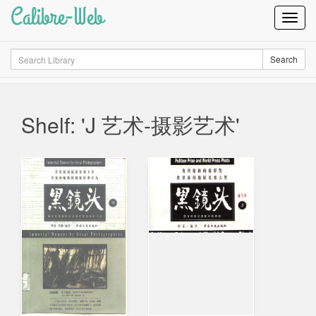
Calibre-Web
Toggl
Navig
Search
Search
Shelf: 'J 艺术-摄影艺术'