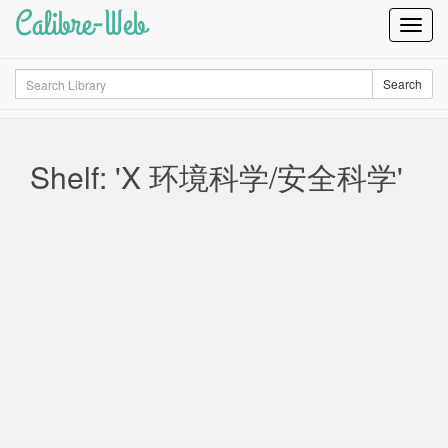
Calibre-Web
Toggl
Navig
Search
Search
Shelf: 'X 环境科学/安全科学'